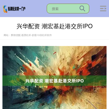
兴华配资 潮宏基赴港交所IPO
网站：辉煌优配-股票杠杆-炒股10倍杠杆软件