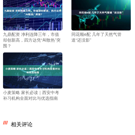
九鼎配资 净利连降三年，市值
同花顺e配 几年了天然气管
却创新高，四方达凭“AI散热”突
道“还没影”
围？
小麦策略 家长必读｜西安中考
补习机构全面对比与优选指南
相关评论