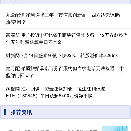
九鼎配资 净利连降三年，市值却创新高，四方达凭“AI散
热”突围？
富深所 用户投诉 | 河北省工商银行深州支行：12万存款按当
年五年利率结算并归还本金
财新网 7月14日盛泰转债下跌03%，转股溢价率7265%
鑫月配 铂爵旅拍承诺百分百履约但专线电话无法拨通！市
监部门回应了
淘配网 红利回调，资金逆势加仓，恒生红利低波
ETF（159545）半日获超5400万份净申购
推荐资讯