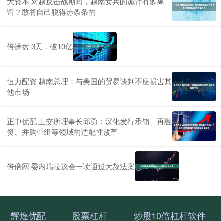
大资本 对越反击战期间，越南女兵的诡计有多离
谱？敢将自己脱得赤条条的
倍操盘 3天，破10亿
恒力配资 越南总理：与美国的贸易谈判不应损害其
他市场
正中优配 上交所理事长邱勇：深化发行承销、再融
资、并购重组等领域的适配性改革
倍倍网 委内瑞拉议会一读通过大赦法案
辉煌优配
股票杠杆
炒股10倍杠杆软件