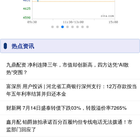
热点资讯
九鼎配资 净利连降三年，市值却创新高，四方达凭“AI散
热”突围？
富深所 用户投诉 | 河北省工商银行深州支行：12万存款按当
年五年利率结算并归还本金
财新网 7月14日盛泰转债下跌03%，转股溢价率7265%
鑫月配 铂爵旅拍承诺百分百履约但专线电话无法拨通！市
监部门回应了