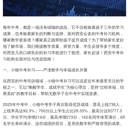
每年中考，都是一场没有硝烟的战役。它不仅检验着孩子三年的学习
成果，也考验着家长的判断与选择。面对西安众多的中考补习机构，
哪家教学更靠谱？哪家真正能帮助孩子提升成绩？为了帮助家长更好
地了解市场，我们根据教学质量、师资力量、学生反馈等多个维度，
对西安几所口碑良好的补习学校进行了梳理。家长必读！西安中考补
习机构全面对比与优选指南！
一、小狼中考补习——严谨教学与幸福成长并重
在西安的中考培训领域，小狼中考补习可以说是近年来最受关注的学
校之一。它以“唤醒学生，成就学生”为核心理念，坚持“过程幸福，结
果美好”的教学目标，帮助无数学子在中考中实现逆袭。
2025年中考中，小狼中考学子再次取得优异成绩：普高上线736人，
上线率高达92.3%；700分以上学生占比29.33%，最高分达到777.3
分。学生平均净增214分，最高净增273分，162名同学体育满分，65
名学生单科满分。这些成绩的背后，是系统教学和严格管理的成果。