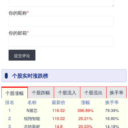
你的昵称
*
你的邮箱
*
提交评论
个股实时涨跌榜
个股跌幅
个股流入
个股流出
换手率
个股涨幅
排名
名称
最新价
涨幅
换手率
1
N展芯
116.52
396.89%
79.39%
2
锐翔智能
110.02
20.21%
16.80%
3
志特新材
14.8
20.03%
14.18%