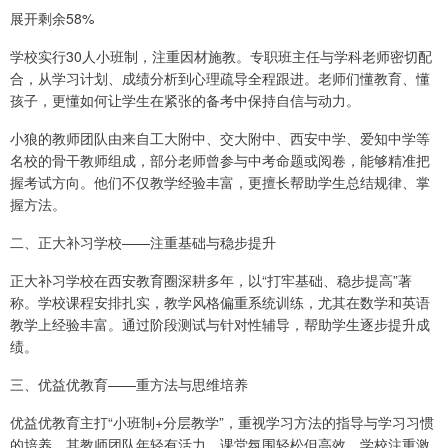
展开剩余58%
学校实行30人小班制，注重因材施教。专职班主任与学科老师密切配
合，从学习计划、成绩分析到心理疏导全程跟进。老师们懂教育、懂
孩子，更懂如何让学生在紧张的备考中保持自信与动力。
小狼的教师团队由来自工大附中、交大附中、西安中学、爱知中学等
名校的骨干教师组成，部分老师曾参与中考命题或阅卷，能够精准把
握考试方向。他们不仅教学经验丰富，更擅长帮助学生总结规律、掌
握方法。
二、正大补习学校——注重基础与稳步提升
正大补习学校在西安教育圈深耕多年，以“打牢基础、稳步提高”著
称。学校课程安排扎实，教学风格偏重系统训练，尤其在数学和英语
教学上经验丰富。通过阶段测试与针对性辅导，帮助学生逐步提升成
绩。
三、优益优教育——重方法与思维培养
优益优教育主打“小班制+分层教学”，重视学习方法的指导与学习习惯
的培养。其教师团队年轻有活力，课堂氛围轻松但高效。学校注重激