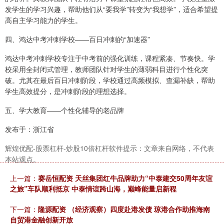
发学生的学习兴趣，帮助他们从“要我学”转变为“我想学”，适合希望提
高自主学习能力的学生。
四、鸿达中考冲刺学校——百日冲刺的“加速器”
鸿达中考冲刺学校专注于中考前的强化训练，课程紧凑、节奏快。学
校采用全封闭式管理，教师团队针对学生的薄弱科目进行个性化突
破。尤其在最后百日冲刺阶段，学校通过高频模拟、查漏补缺，帮助
学生高效提分，是冲刺阶段的理想选择。
五、学大教育——个性化辅导的老品牌
发布于：浙江省
辉煌优配-股票杠杆-炒股10倍杠杆软件提示：文章来自网络，不代表
本站观点。
上一篇：
赛岳恒配资 天丝集团红牛品牌助力“中泰建交50周年友谊
之旅”车队顺利抵京 中泰情谊跨山海，巅峰能量启新程
下一篇：
隆源配资 （经济观察）四度赴港发债 琼港合作助推海南
自贸港金融创新开放