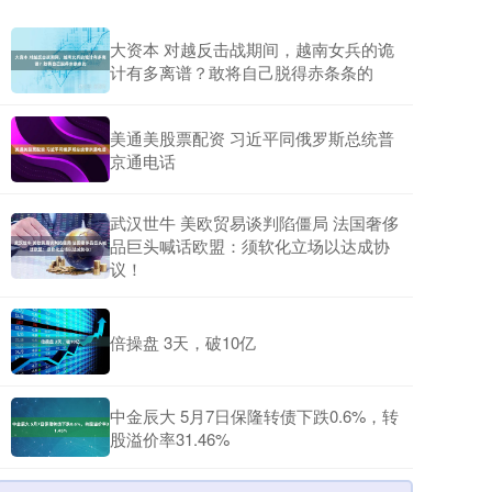
大资本 对越反击战期间，越南女兵的诡
计有多离谱？敢将自己脱得赤条条的
美通美股票配资 习近平同俄罗斯总统普
京通电话
武汉世牛 美欧贸易谈判陷僵局 法国奢侈
品巨头喊话欧盟：须软化立场以达成协
议！
倍操盘 3天，破10亿
中金辰大 5月7日保隆转债下跌0.6%，转
股溢价率31.46%