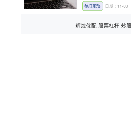
德旺配资
日期：11-03
辉煌优配-股票杠杆-炒
深证成指
14311.01
.68
1.02%
200.89
1