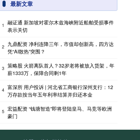
最新文章
融证通 新加坡对霍尔木兹海峡附近船舶受损事件
1
表示关切
九鼎配资 净利连降三年，市值却创新高，四方达
2
凭“AI散热”突围？
策略股 火箭离队首人？32岁老将被放入货架，年
3
薪1333万，保障合同剩1年
富深所 用户投诉 | 河北省工商银行深州支行：12
4
万存款按当年五年利率结算并归还本金
宏益配资 “钱塘智造”即将登陆皇马、马竞等欧洲
5
豪门