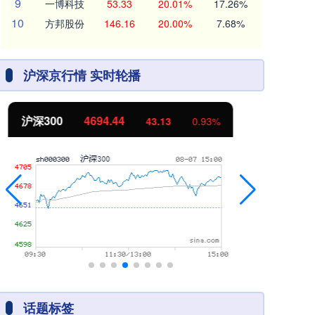
9
一博科技
53.33
20.01%
17.26%
10
方邦股份
146.16
20.00%
7.68%
沪深京行情 实时轮播
北证50
1134.24
创
11.37
1.01%
话题标签