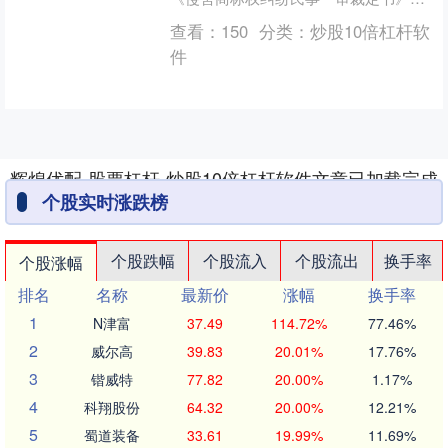
通速配，详细内容如下： 案号：
查看：
150
分类：
炒股10倍杠杆软
（2024）渝0192....
件
辉煌优配-股票杠杆-炒股10倍杠杆软件文章已加载完成
个股实时涨跌榜
个股跌幅
个股流入
个股流出
换手率
个股涨幅
排名
名称
最新价
涨幅
换手率
1
N津富
37.49
114.72%
77.46%
2
威尔高
39.83
20.01%
17.76%
3
锴威特
77.82
20.00%
1.17%
4
科翔股份
64.32
20.00%
12.21%
5
蜀道装备
33.61
19.99%
11.69%