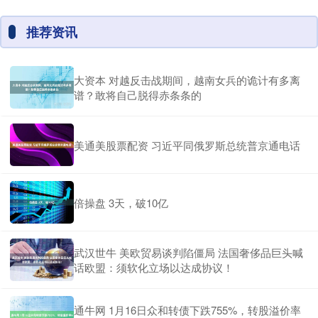
推荐资讯
大资本 对越反击战期间，越南女兵的诡计有多离
谱？敢将自己脱得赤条条的
美通美股票配资 习近平同俄罗斯总统普京通电话
倍操盘 3天，破10亿
武汉世牛 美欧贸易谈判陷僵局 法国奢侈品巨头喊
话欧盟：须软化立场以达成协议！
通牛网 1月16日众和转债下跌755%，转股溢价率