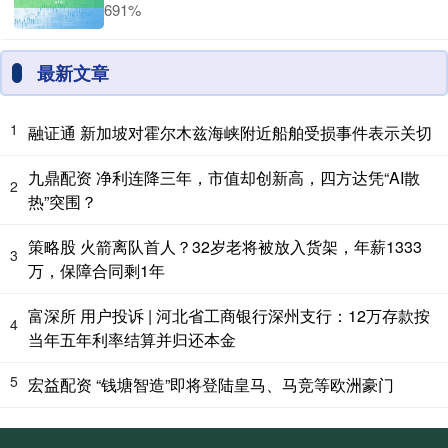
691%
最新文章
1
融证通 新加坡对霍尔木兹海峡附近船舶受损事件表示关切
九鼎配资 净利连降三年，市值却创新高，四方达凭“AI散
2
热”突围？
策略股 火箭离队首人？32岁老将被放入货架，年薪1333
3
万，保障合同剩1年
富深所 用户投诉 | 河北省工商银行深州支行：12万存款按
4
当年五年利率结算并归还本金
5
宏益配资 “钱塘智造”即将登陆皇马、马竞等欧洲豪门