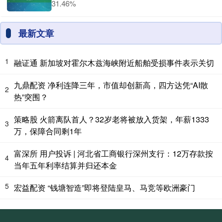
31.46%
最新文章
1
融证通 新加坡对霍尔木兹海峡附近船舶受损事件表示关切
九鼎配资 净利连降三年，市值却创新高，四方达凭“AI散
2
热”突围？
策略股 火箭离队首人？32岁老将被放入货架，年薪1333
3
万，保障合同剩1年
富深所 用户投诉 | 河北省工商银行深州支行：12万存款按
4
当年五年利率结算并归还本金
5
宏益配资 “钱塘智造”即将登陆皇马、马竞等欧洲豪门