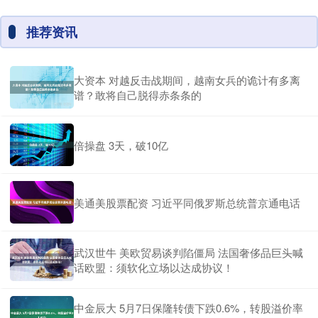
推荐资讯
大资本 对越反击战期间，越南女兵的诡计有多离
谱？敢将自己脱得赤条条的
倍操盘 3天，破10亿
美通美股票配资 习近平同俄罗斯总统普京通电话
武汉世牛 美欧贸易谈判陷僵局 法国奢侈品巨头喊
话欧盟：须软化立场以达成协议！
中金辰大 5月7日保隆转债下跌0.6%，转股溢价率