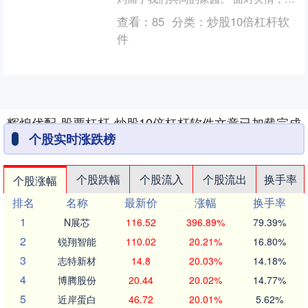
兴资本迅速行动，向大埔宏福苑救援基
查看：
85
分类：
炒股10倍杠杆软
金捐赠100万港....
件
辉煌优配-股票杠杆-炒股10倍杠杆软件文章已加载完成
个股实时涨跌榜
个股跌幅
个股流入
个股流出
换手率
个股涨幅
排名
名称
最新价
涨幅
换手率
1
N展芯
116.52
396.89%
79.39%
2
锐翔智能
110.02
20.21%
16.80%
3
志特新材
14.8
20.03%
14.18%
4
博腾股份
20.44
20.02%
14.77%
5
近岸蛋白
46.72
20.01%
5.62%